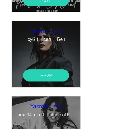
RSVP
Yasmin Levy
суб 12. сеп
Беч
RSVP
Yasmin Levy
нед 04. окт
Palace of Fine Arts