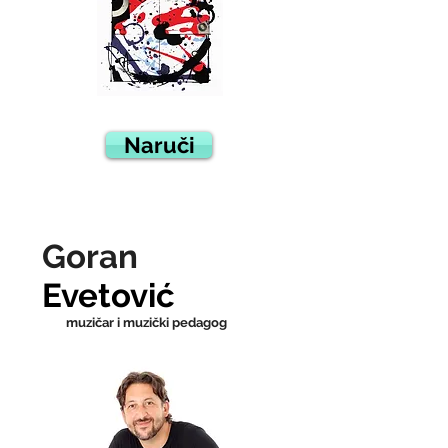
Naruči
Goran
Evetović
muzičar i muzički pedagog