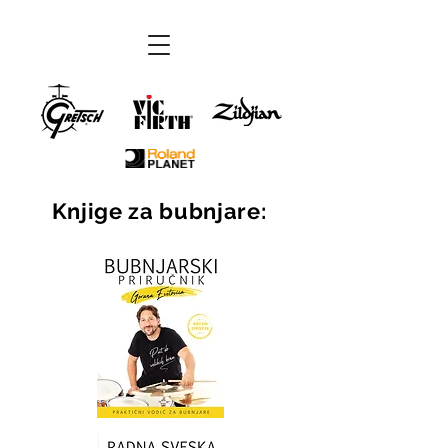
Knjige za bubnjare: