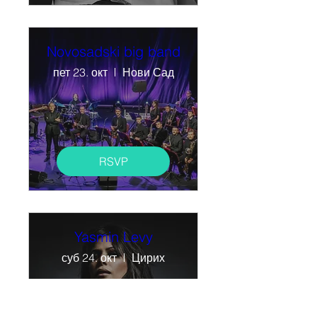
Novosadski big band
пет 23. окт
Нови Сад
RSVP
Yasmin Levy
суб 24. окт
Цирих