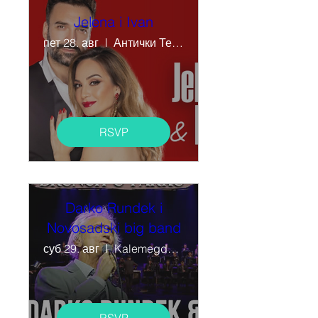
Jelena i Ivan
пет 28. авг
Антички Театар
RSVP
Darko Rundek i
Novosadski big band
суб 29. авг
Kalemegdan (Donji grad)