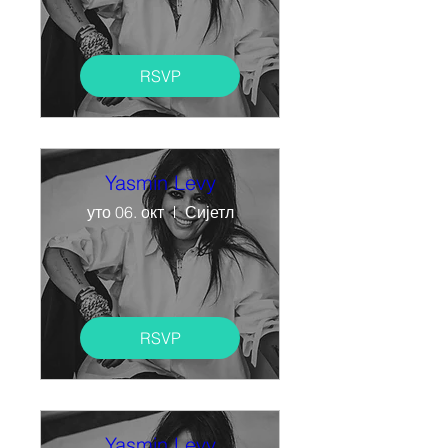
RSVP
Yasmin Levy
уто 06. окт
Сијетл
RSVP
Yasmin Levy