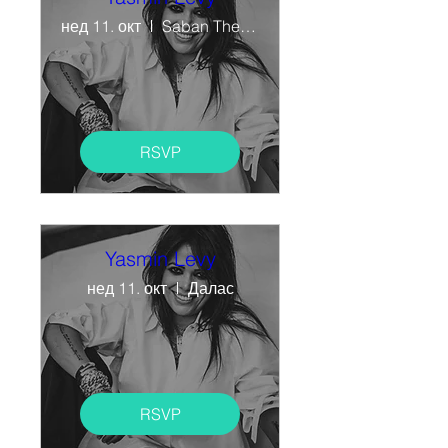
нед 11. окт
Saban Theatre
RSVP
Yasmin Levy
нед 11. окт
Далас
RSVP