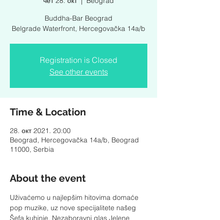
чет 28. окт
  |  
Beograd
Buddha-Bar Beograd
Belgrade Waterfront, Hercegovačka 14a/b
Registration is Closed
See other events
Time & Location
28. окт 2021. 20:00
Beograd, Hercegovačka 14a/b, Beograd
11000, Serbia
About the event
Uživaćemo u najlepšim hitovima domaće 
pop muzike, uz nove specijalitete našeg 
Šefa kuhinje. Nezaboravni glas Jelene 