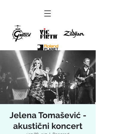
Jelena Tomašević -
akustični koncert