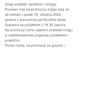
Dragi prijatelji, saradnici i kolege,
Pozivam Vas na promociju knjige koja će 
se održati u petak 23. oktobra 2020. 
godine u koncertnoj sali Muzičke škole 
Subotica sa početkom u 18.30 časova.
Na promociji ćemo zajedno prelistati knjigu 
a najinteresantnija poglavlja predstaviću 
praktično.
Pored mene, na promociji će govoriti i 
članovi tima koji su učestvovali u tehničkoj 
realizaciji ovoga projekta.
Nakon promocije imaćemo priliku da 
porazgovaramo a moći ćete i da nabavite 
svoj primerak knjige.
Srdačno Vas očekujem!
Share this event