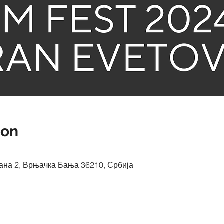
ion
на 2, Врњачка Бања 36210, Србија