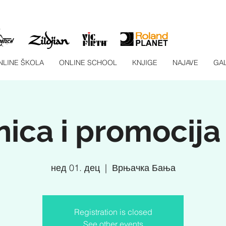
NLINE ŠKOLA
ONLINE SCHOOL
KNJIGE
NAJAVE
GAL
ica i promocija
нед 01. дец
  |  
Врњачка Бања
Registration is closed
See other events