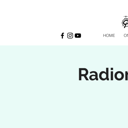
HOME
O
Radion