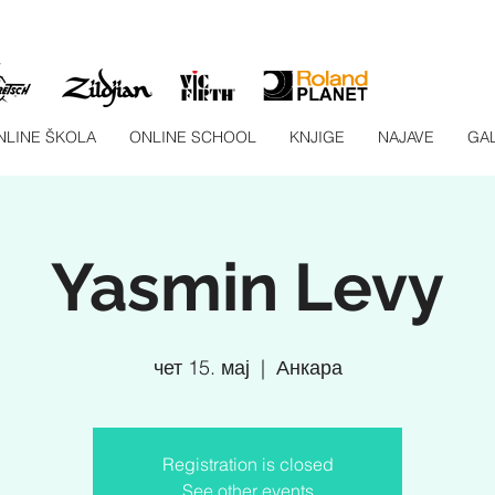
NLINE ŠKOLA
ONLINE SCHOOL
KNJIGE
NAJAVE
GAL
Yasmin Levy
чет 15. мај
  |  
Анкара
Registration is closed
See other events