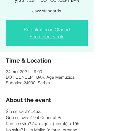
уто 24. авг
  |  
DOT CONCEPT BAR
Jazz standards
Registration is Closed
See other events
Time & Location
24. авг 2021. 19:00
DOT CONCEPT BAR, Age Mamužića,
Subotica 24000, Serbia
About the event
Šta se svira? Džez. 
Gde se svira? Dot Concept Bar
Kad se svira? 24. avgust (utorak) u 19h
Ko svira? Luka Malko (gitara), Armand 